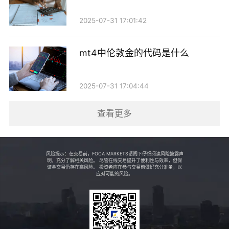
制。工行关闭贵金属开仓交易，或许也是在提醒投资
2025-07-31 17:01:42
者，提高其对贵金属投资的认知水平。银行希望通过暂
停相关交易，促使投资者在做出投资决策前更加审慎，
mt4中伦敦金的代码是什么
了解市场的复杂性和潜在的风险。
2025-07-31 17:04:44
4. 市场竞争加剧
查看更多
随着互联网金融的发展，越来越多的金融机构和平
台开始提供贵金属投资服务，市场竞争日益激烈。在这
种情况下，工行可能面临着客户流失的风险。关闭贵金
风险提示：在交易前，FOCA MARKETS请阁下仔细阅读风险披露声
明，充分了解相关风险。 尽管在线交易提升了便利性与效率，但保
属开仓交易，虽然短期内会影响到部分客户的交易需
证金交易仍存在高风险。 投资者应在参与交易前做好充分准备，以
应对可能的风险。
求，但从长远来看，工行或许希望通过整合资源，优化
产品结构，提升服务质量，以在竞争中占据更有利的位
置。