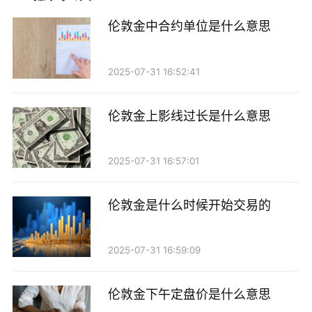
关闭开仓交易。
伦敦金中合约单位是什么意思
2. 监管政策的变化
近年来，中国金融监管部门对贵金属市场的监管力
2025-07-31 16:52:41
度不断加大，出台了一系列政策以维护市场秩序和金融
伦敦金上影线过长是什么意思
稳定。这些政策包括限制某些投资产品的交易、加强对
投资者的风险教育等。工行作为一家大型国有银行，必
2025-07-31 16:57:01
须遵循监管部门的要求，及时调整自身的业务策略。在
这样的背景下，关闭贵金属开仓交易可以被看作是对监
伦敦金是什么时候开始交易的
管政策的一种响应。
3. 投资者教育不足
2025-07-31 16:59:09
贵金属投资并非适合所有投资者，特别是对于缺乏
伦敦金下午定盘价是什么意思
相关知识和经验的普通投资者来说，风险往往难以控