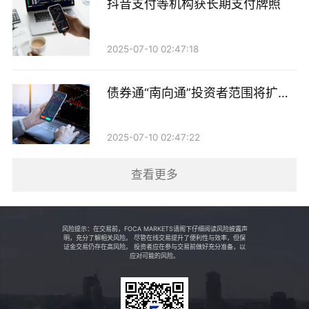
于周五发布。
抖音支付等机构获长期支付牌照
美国财政部将于周三拍卖160亿美元的20年期国债，周
2025-07-10 02:47:18
四拍卖190亿美元的10年期通胀保值国债。
债券通“南向通”投资者范围将扩至
市场将考验凯文·沃什？
非银机构
5月15日，杰罗姆·鲍威尔的第二个任期正式画上句号。
2025-07-10 02:47:22
如无意外，参议院以54比45票确认的凯文·沃什将接过
权杖，开启他在全球金融决策中枢的掌舵生涯。
查看更多
有外媒指出，对于正处于高位运行的美股市场而言，这
场人事更迭可能并非平稳过渡，而是一场深刻“范式转
风险提示：在交易前，FOCA MARKETS请阁下仔细阅读风险披露声
明，充分了解相关风险。 尽管在线交易提升了便利性与效率，但保
证金交易仍存在高风险。 投资者应在参与交易前做好充分准备，以
移”的开始。
应对可能的风险。
据报道，沃什的变革思路主要集中于两点，这都可能给