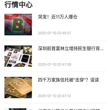
这使得加息而非降息的可能性越来越大。伦敦证券交易
行情中心
所集团数据显示，美国货币市场目前预计到年底前加息
25个基点的概率为64%，并完全定价到2027年3月前会
突发！近11万人爆仓
有一次加息。
2025-07-10 02:46:57
汇丰银行经济学家在一份报告中表示：“4月会议纪要显
示，围绕通胀及通胀预期的前景和风险进行了大量讨
深圳前首富林立增持民生银行背后
论。”
的金融拼图
2025-07-10 02:47:08
周四将公布的美国5月份制造业和服务业活动采购经理
人初值数据，也将受到关注，以观察在能源价格高企和
四千万家族信托被“击穿”？误读
中东局势不确定的背景下，市场情绪如何维持。
每周失业救济金申请数据以及4月份新屋开工数据也将
2025-07-10 02:47:13
于周四公布。密歇根大学5月份消费者终值调查报告将