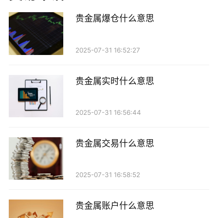
行贵金属投资时，先了结旧的交易，再开启新的交易。
贵金属爆仓什么意思
为什么要“先平后开”？
2025-07-31 16:52:27
1. 风险控制：贵金属市场波动较大，价格的涨跌可
能会对投资者的资金造成影响。通过“先平后开”，投资
贵金属实时什么意思
者可以在价格达到预期时及时锁定收益，减少因市场波
动带来的风险。
2025-07-31 16:56:44
2. 灵活应对市场变化：贵金属市场受多种因素影
贵金属交易什么意思
响，如国际政治局势、经济数据和市场情绪等。投资者
通过“先平后开”可以更灵活地调整自己的投资策略，适
应不断变化的市场环境。
2025-07-31 16:58:52
3. 提高资金利用率：通过及时平掉旧仓位并开设新
贵金属账户什么意思
仓位，投资者可以更有效地利用资金，避免资金在不盈