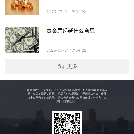
利的仓位上被锁定，从而提升整体投资回报。
2025-07-31 17:01:29
如何进行“先平后开”？
贵金属递延什么意思
进行“先平后开”的操作并不是一件简单的事情，投
资者需要具备一定的市场分析能力和交易策略。以下是
2025-07-31 17:04:22
一些建议，可以帮助投资者更好地实施这一策略：
查看更多
1. 市场分析：投资者应关注贵金属市场的动态，了
解影响金价的主要因素，例如美元走势、国际经济形势
风险提示：在交易前，FOCA MARKETS请阁下仔细阅读风险披露声
等。同时，可以借助技术分析工具，寻找合适的进出场
明，充分了解相关风险。 尽管在线交易提升了便利性与效率，但保
证金交易仍存在高风险。 投资者应在参与交易前做好充分准备，以
应对可能的风险。
时机。
2. 设定止损和止盈：在每次交易之前，投资者应设
定好止损和止盈点，以减少情绪对交易的影响。这样可