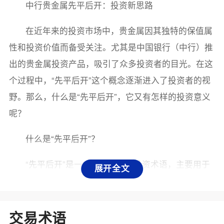
中行贵金属先平后开：投资新思路
在近年来的投资市场中，贵金属因其独特的保值属
性和投资价值而备受关注。尤其是中国银行（中行）推
出的贵金属投资产品，吸引了众多投资者的目光。在这
个过程中，“先平后开”这个概念逐渐进入了投资者的视
野。那么，什么是“先平后开”，它又有怎样的投资意义
呢？
什么是“先平后开”？
“先平后开”是一个相对专业的投资术语，主要用于
展开全文
描述在贵金属交易中，投资者在进行新一轮交易之前，
先将已有的持仓平掉（即卖出）以锁定利润或止损，然
后再根据市场情况开设新的仓位。简单来说，就是在进
交易术语