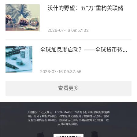
沃什的野望：五“刀”重构美联储
资产的转换管理（Transition Management）起源于20世
纪80年代，海外机构投资者在面临资产调整、管理人更
2026-07-16 09:57:32
换、组合再平衡及资产清算等情况时，应用专业交易服
务完成资产转换，在确保投资目标和风险管理策略执行
全球加息潮启动？——全球货币转向
的同时，最小化交易成本和市场影响。
跟踪第14期
（一）转换管理与海外市场格局
2026-07-16 09:37:56
资产由原组合（Legacy Portfolio）转移到目标组合
查看更多
（Target Portfolio）的过程，一般由原组合卖出证券转
换为现金再买入目标组合证券完成。交易过程中因交易
风险提示：在交易前，FOCA MARKETS请阁下仔细阅读风险披露声
量大产生较高的佣金成本及市场冲击成本；过渡期内投
明，充分了解相关风险。 尽管在线交易提升了便利性与效率，但保
证金交易仍存在高风险。 投资者应在参与交易前做好充分准备，以
资经理对将终止的组合往往消极管理，产生额外机会成
应对可能的风险。
本。