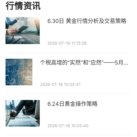
管理人在大类资产或品种上大幅偏离战略配置方案；投
行情资讯
资经理风格不能适应市场变化或年金基金均衡需求；单
6.30日 黄金行情分析及交易策略
个投资管理人规模过大，组合波动对年金基金层业绩影
响过大；合同期内投资管理人内部变化影响组合绩效
等。因此，资金调整、投资经理变更、投资管理人变更
2026-07-16 11:15:58
是计划管理的重要手段，均涉及资金的转换管理。
个税高增的“实然”和“应然”——5月财
长周期考核要求年金基金对资金调整时机有明确的窗口
政数据点评
期限制，须确保资产处置和转移平稳过渡。然而实际运
2026-07-16 10:03:41
作中多数资产转换仍为变现转移，变现时间长、交易摩
擦成本高、转换效率低。本文研究海外资产转换管理策
6.24日黄金操作策略
略和应用场景，结合国内实践，思考如何优化年金资产
转换管理。
2026-07-16 10:03:40
二、转换管理概述