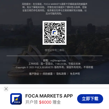
风险提示：在交易前，FOCA MARKETS请阁下仔细阅读风险披露声
明，充分了解相关风险。 尽管在线交易提升了便利性与效率，但保
证金交易仍存在高风险。 投资者应在参与交易前做好充分准备，以
应对可能的风险。
微信公众号二维码
邮箱：cs@focagw.com
工作时间：周一至周日，7:00-23:00，节假日无休
Copyright © 2025 FOCA MARKETS
版权所有，保留所有权利，不得转载
客户协议
风险披露
隐私政策
免责声明
FOCA MARKETS APP
立即下载
开户领
$6000
赠金