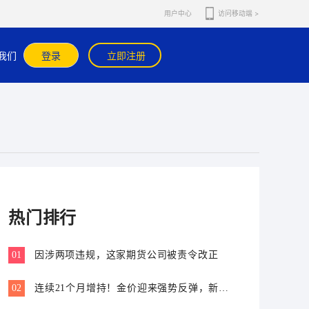
用户中心
访问移动端 >
在官网或官方APP内咨询在线客服核实。
我们
登录
立即注册
热门排行
01
因涉两项违规，这家期货公司被责令改正
02
连续21个月增持！金价迎来强势反弹，新一
轮上行窗口开启？