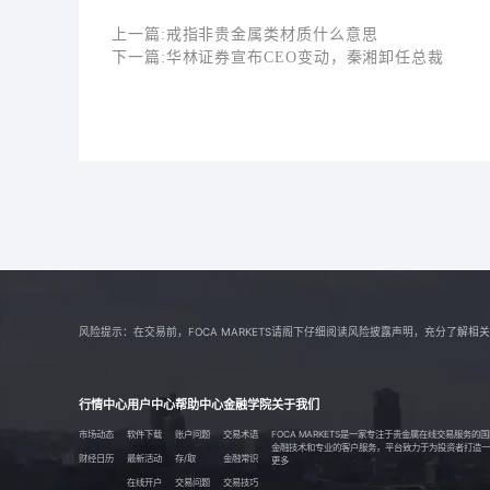
上一篇:
戒指非贵金属类材质什么意思
下一篇:
华林证券宣布CEO变动，秦湘卸任总裁
风险提示：在交易前，FOCA MARKETS请阁下仔细阅读风险披露声明，充分了
行情中心
用户中心
帮助中心
金融学院
关于我们
市场动态
软件下载
账户问题
交易术语
FOCA MARKETS是一家专注于贵金属在线交易服务
金融技术和专业的客户服务，平台致力于为投资者打造一个透
财经日历
最新活动
存/取
金融常识
更多
在线开户
交易问题
交易技巧