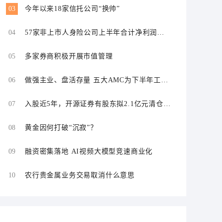
03
今年以来18家信托公司“换帅”
04
57家非上市人身险公司上半年合计净利润同
比增长超109%
05
多家券商积极开展市值管理
06
做强主业、盘活存量 五大AMC为下半年工作
划重点
07
入股近5年，开源证券有股东拟2.1亿元清仓离
场
08
黄金因何打破“沉寂”？
09
融资密集落地 AI视频大模型竞速商业化
10
农行贵金属业务交易取消什么意思