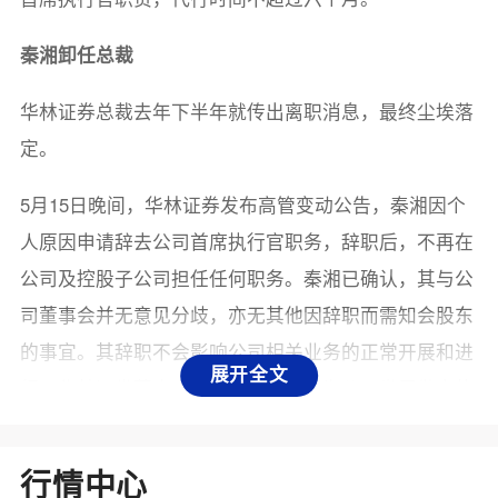
秦湘卸任总裁
华林证券总裁去年下半年就传出离职消息，最终尘埃落
定。
5月15日晚间，华林证券发布高管变动公告，秦湘因个
人原因申请辞去公司首席执行官职务，辞职后，不再在
公司及控股子公司担任任何职务。秦湘已确认，其与公
司董事会并无意见分歧，亦无其他因辞职而需知会股东
的事宜。其辞职不会影响公司相关业务的正常开展和进
展开全文
行。华林证券董事会对秦湘在任期间为公司发展做出的
贡献表示感谢。
履历显示，秦湘现年53岁，拥有超过20年的券业从业经
行情中心