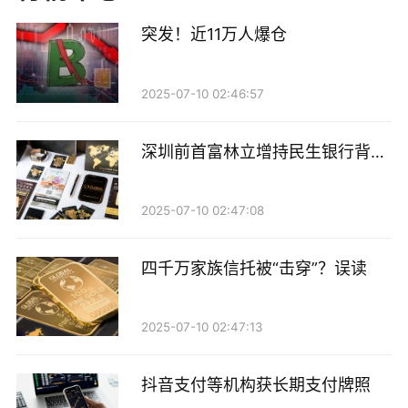
历。她的履历颇具代表性：早年曾任华为技术有限公司
突发！近11万人爆仓
工程师，随后入行担任招商证券信息技术中心系统开发
工程师。她是证券业托管外包业务的早期创始人之一，
2025-07-10 02:46:57
曾担任招商证券托管部首任总经理，后期还执掌过招商
证券资管子公司，可谓从技术到业务、从资管到实业的
深圳前首富林立增持民生银行背后
“多面手”。
的金融拼图
2024年4月，秦湘加盟华林证券，在上任时，华林证券
2025-07-10 02:47:08
还曾表示，秦湘的加盟，将为华林证券带来创新思维和
四千万家族信托被“击穿”？误读
科技驱动的先进管理经验，纵深推进华林证券在科技金
融领域的战略布局与业务创新。
2025-07-10 02:47:13
在华林证券履职期间，赶上资本市场活跃期，秦湘交出
了不错的业绩。2024年当年，在秦湘履职的首个完整年
抖音支付等机构获长期支付牌照