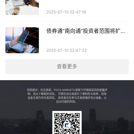
度，华林证券净利润同比剧增1014%至3.53亿元。2025
年全年，该公司净利润再度同比增长43.35%至5.06亿
2025-07-10 02:47:18
元。
债券通“南向通”投资者范围将扩至
据业内人士透露，秦湘的下一站或将从事私募行业，而
非银机构
接替她代行总裁职务的是今年4月才入职华林证券的董
2025-07-10 02:47:22
东。
查看更多
据悉，董东2026年4月辞任国盛证券副总经理，同月入
职华林证券，此前曾在大鹏证券、广发证券任职，在经
纪业务、财富管理及投资银行等领域均有积累。如果董
风险提示：在交易前，FOCA MARKETS请阁下仔细阅读风险披露声
明，充分了解相关风险。 尽管在线交易提升了便利性与效率，但保
证金交易仍存在高风险。 投资者应在参与交易前做好充分准备，以
东最终正式接任，这将是华林证券自2021年高调宣布互
应对可能的风险。
联网转型以来迎来的第5位CEO。
一季度净利下滑